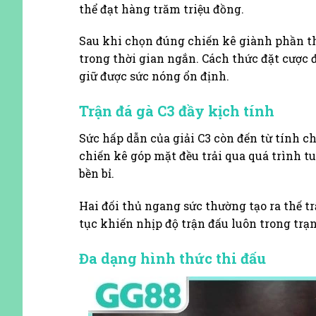
thể đạt hàng trăm triệu đồng.
Sau khi chọn đúng chiến kê giành phần th
trong thời gian ngắn. Cách thức đặt cược
giữ được sức nóng ổn định.
Trận đá gà C3 đầy kịch tính
Sức hấp dẫn của giải C3 còn đến từ tính 
chiến kê góp mặt đều trải qua quá trình t
bền bỉ.
Hai đối thủ ngang sức thường tạo ra thế tr
tục khiến nhịp độ trận đấu luôn trong trạn
Đa dạng hình thức thi đấu