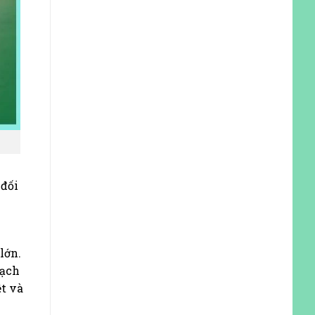
 đối
lớn.
bạch
ệt và