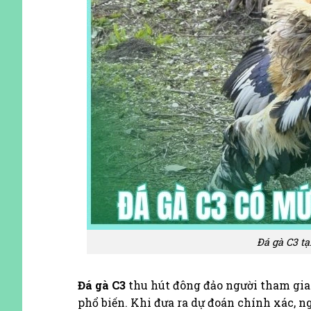
Đá gà C3 tạ
Đá gà C3
thu hút đông đảo người tham gia 
phổ biến. Khi đưa ra dự đoán chính xác, ng