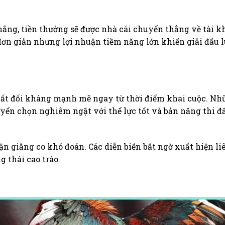
ắng, tiền thưởng sẽ được nhà cái chuyển thẳng về tài k
 đơn giản nhưng lợi nhuận tiềm năng lớn khiến giải đấu 
chất đối kháng mạnh mẽ ngay từ thời điểm khai cuộc. Nh
uyển chọn nghiêm ngặt với thể lực tốt và bản năng thi đ
ận giằng co khó đoán. Các diễn biến bất ngờ xuất hiện li
g thái cao trào.