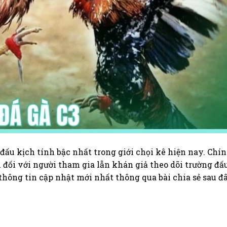
đấu kịch tính bậc nhất trong giới chọi kê hiện nay. Chí
 đối với người tham gia lẫn khán giả theo dõi trường đấ
hông tin cập nhật mới nhất thông qua bài chia sẻ sau đ