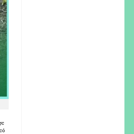
ợc
 có