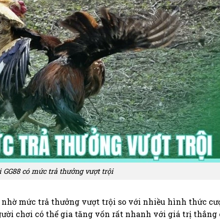
i GG88 có mức trả thưởng vượt trội
nhờ mức trả thưởng vượt trội so với nhiều hình thức cư
ười chơi có thể gia tăng vốn rất nhanh với giá trị thắng