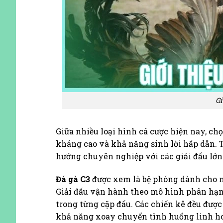
Gi
Giữa nhiều loại hình cá cược hiện nay, ch
kháng cao và khả năng sinh lời hấp dẫn. T
hướng chuyên nghiệp với các giải đấu lớn 
Đá gà C3
được xem là bệ phóng dành cho n
Giải đấu vận hành theo mô hình phân hạng
trong từng cặp đấu. Các chiến kê đều được 
khả năng xoay chuyển tình huống linh ho