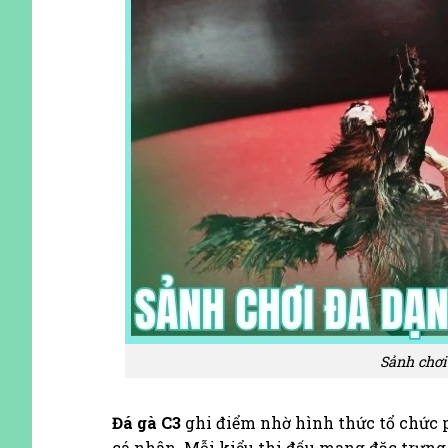
Sảnh chơi
Đá gà C3
ghi điểm nhờ hình thức tổ chức p
cá nhân. Mỗi kiểu thi đấu mang đặc trưng